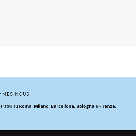
MMES-NOUS
erativi su
Roma
,
Milano
,
Barcellona
,
Bologna
e
Firenze
.