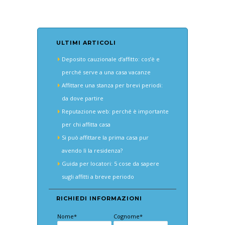
ULTIMI ARTICOLI
Deposito cauzionale d’affitto: cos’è e
perché serve a una casa vacanze
Affittare una stanza per brevi periodi:
da dove partire
Reputazione web: perché è importante
per chi affitta casa
Si può affittare la prima casa pur
avendo lì la residenza?
Guida per locatori: 5 cose da sapere
sugli affitti a breve periodo
RICHIEDI INFORMAZIONI
Nome*
Cognome*